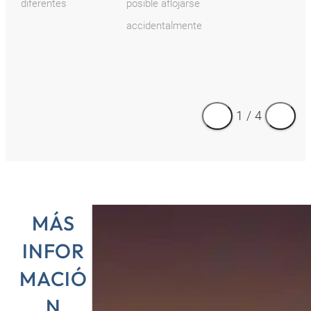
diferentes
posible aflojarse
accidentalmente
1
/
4
MÁS
INFOR
MACIÓ
N