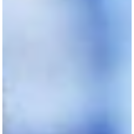
Croatia
Czechia
Estonia