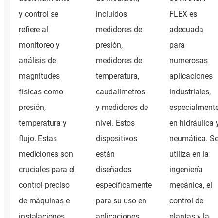
y control se
incluidos
FLEX es
refiere al
medidores de
adecuada
monitoreo y
presión,
para
análisis de
medidores de
numerosas
magnitudes
temperatura,
aplicaciones
físicas como
caudalímetros
industriales,
presión,
y medidores de
especialment
temperatura y
nivel. Estos
en hidráulica 
flujo. Estas
dispositivos
neumática. S
mediciones son
están
utiliza en la
cruciales para el
diseñados
ingeniería
control preciso
específicamente
mecánica, el
de máquinas e
para su uso en
control de
instalaciones,
aplicaciones
plantas y la