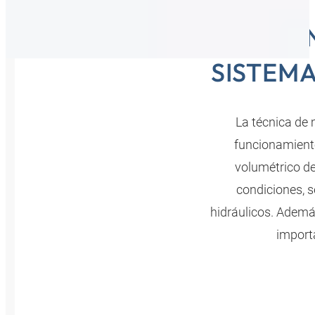
TEC
SISTEM
La técnica de 
funcionamiento
volumétrico de
condiciones, 
hidráulicos. Ademá
import