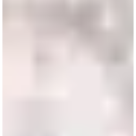
Bulgaria
Croatia
Czechia
Estonia