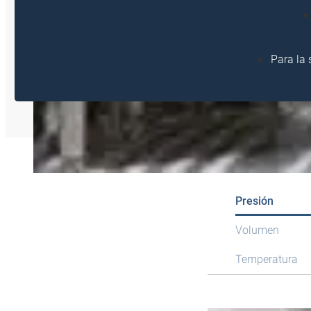
Para la 
Presión
Volumen
Temperatura