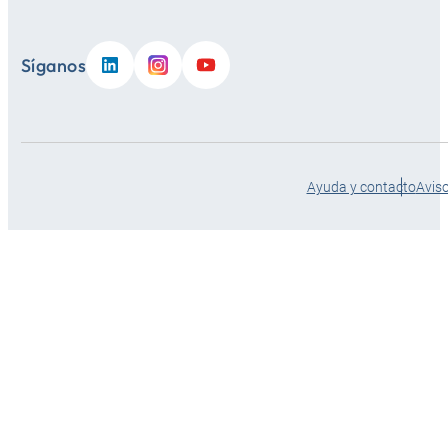
Síganos
Ayuda y contacto
Aviso