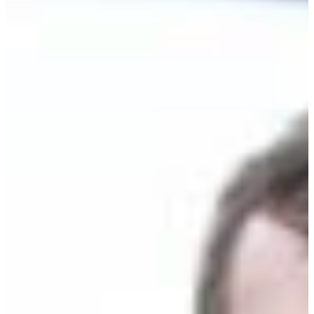
Croatia
Czechia
Estonia